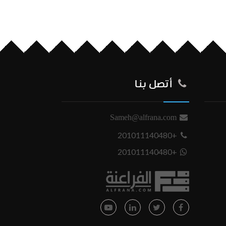
أتصل بنا
Sameh@alfrana.com
+201011140480
+201011140480